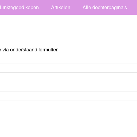
Linktegoed kopen
Artikelen
Alle dochterpagina's
via onderstaand formulier.